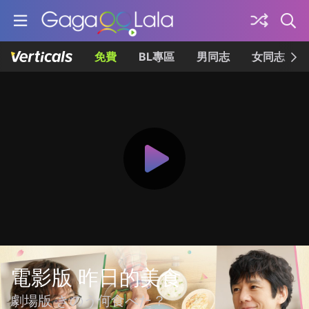
免費
BL專區
男同志
女同志
電影版 昨日的美食
劇場版 きのう何食べた？