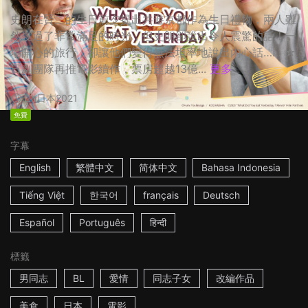
史朗在賢二的生日前夕提出共遊京都作為生日禮物，兩人雖
然度過了非常滿足的時光，但史朗卻說出令人震驚的話！一
場開心的旅行，卻讓他們變得無法坦率地說出內心話…… ☆
日劇團隊再推電影續作，票房超越13億...
更多
2h
日本
2021
免費
字幕
English
繁體中文
简体中文
Bahasa Indonesia
Tiếng Việt
한국어
français
Deutsch
Español
Português
हिन्दी
標籤
男同志
BL
愛情
同志子女
改編作品
美食
日本
電影