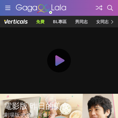
免費
BL專區
男同志
女同志
電影版 昨日的美食
劇場版 きのう何食べた？