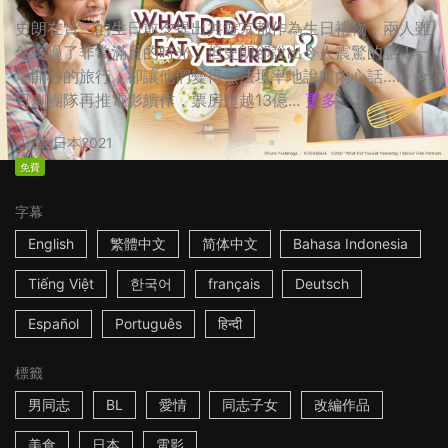
史朗在賢二的生日前夕提出共遊京都作為生日禮物，兩人雖
然度過了非常滿足的時光，但史朗卻說出令人震驚的話！一
場開心的旅行，卻讓他們變得無法坦率地說出內心話…… ☆
日劇團隊再推電影續作，票房超越13億...
更多
2h
日本
2021
免費
字幕
English
繁體中文
简体中文
Bahasa Indonesia
Tiếng Việt
한국어
français
Deutsch
Español
Português
हिन्दी
標籤
男同志
BL
愛情
同志子女
改編作品
美食
日本
電影