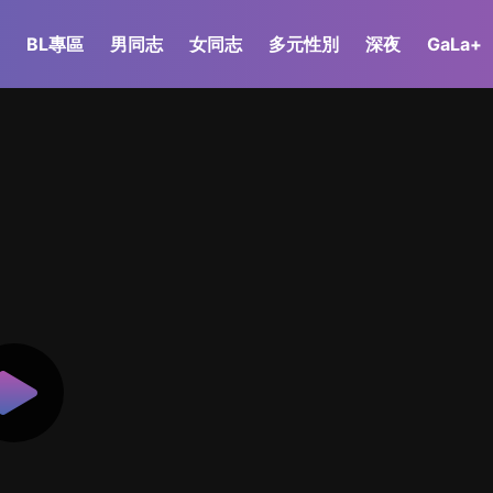
BL專區
男同志
女同志
多元性別
深夜
GaLa+