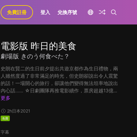
免費註冊
登入
兌換序號
電影版 昨日的美食
劇場版 きのう何食べた？
史朗在賢二的生日前夕提出共遊京都作為生日禮物，兩
人雖然度過了非常滿足的時光，但史朗卻說出令人震驚
的話！一場開心的旅行，卻讓他們變得無法坦率地說出
內心話…… ☆日劇團隊再推電影續作，票房超越13億...
更多
2h
日本
2021
免費
字幕