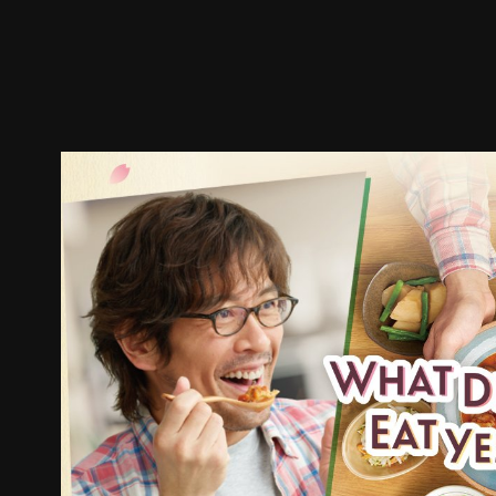
預告
劇照
推薦影片
劇情介紹