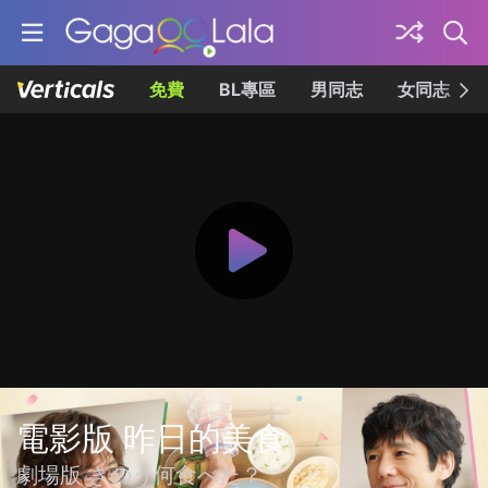
免費
BL專區
男同志
女同志
電影版 昨日的美食
劇場版 きのう何食べた？