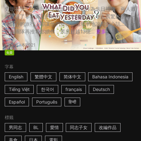
史朗在賢二的生日前夕提出共遊京都作為生日禮物，兩人雖
然度過了非常滿足的時光，但史朗卻說出令人震驚的話！一
場開心的旅行，卻讓他們變得無法坦率地說出內心話…… ☆
日劇團隊再推電影續作，票房超越13億...
更多
2h
日本
2021
免費
字幕
English
繁體中文
简体中文
Bahasa Indonesia
Tiếng Việt
한국어
français
Deutsch
Español
Português
हिन्दी
標籤
男同志
BL
愛情
同志子女
改編作品
美食
日本
電影