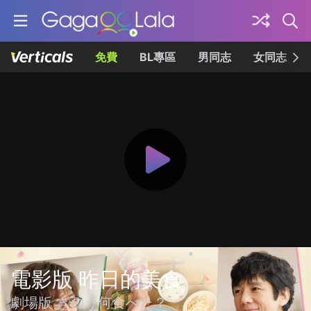
免費
BL專區
男同志
女同志
電影版 昨日的美食
劇場版 きのう何食べた？