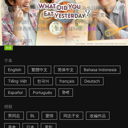
史朗在賢二的生日前夕提出共遊京都作為生日禮物，兩人雖
然度過了非常滿足的時光，但史朗卻說出令人震驚的話！一
場開心的旅行，卻讓他們變得無法坦率地說出內心話…… ☆
日劇團隊再推電影續作，票房超越13億...
更多
2h
日本
2021
免費
字幕
English
繁體中文
简体中文
Bahasa Indonesia
Tiếng Việt
한국어
français
Deutsch
Español
Português
हिन्दी
標籤
男同志
BL
愛情
同志子女
改編作品
美食
日本
電影