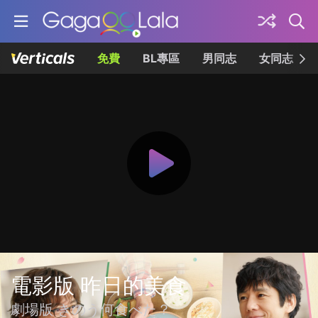
免費
BL專區
男同志
女同志
電影版 昨日的美食
劇場版 きのう何食べた？