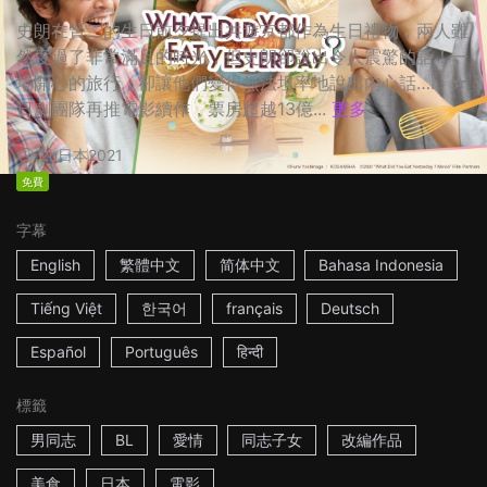
史朗在賢二的生日前夕提出共遊京都作為生日禮物，兩人雖
然度過了非常滿足的時光，但史朗卻說出令人震驚的話！一
場開心的旅行，卻讓他們變得無法坦率地說出內心話…… ☆
日劇團隊再推電影續作，票房超越13億...
更多
2h
日本
2021
免費
字幕
English
繁體中文
简体中文
Bahasa Indonesia
Tiếng Việt
한국어
français
Deutsch
Español
Português
हिन्दी
標籤
男同志
BL
愛情
同志子女
改編作品
美食
日本
電影