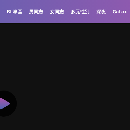
BL專區
男同志
女同志
多元性別
深夜
GaLa+