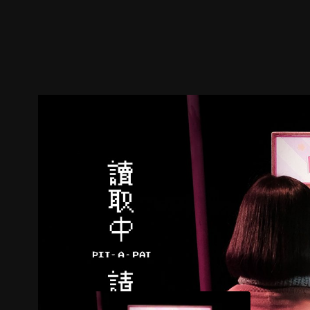
預告
劇照
推薦影片
劇情介紹