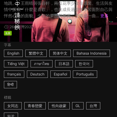
地跳。」王雨晴與張容軒，兩位花季少女在課業、⽣活與友
情中探索「什麼是喜歡」，也在成長過程中學習⾯對⾃⼰與
怦然⼼動的⾯貌。少女的夢想與希冀，交織成⼀曲...
更多
26m
臺灣
2022
免費
字幕
English
繁體中文
简体中文
Bahasa Indonesia
Tiếng Việt
ภาษาไทย
日本語
한국어
français
Deutsch
Español
Português
हिन्दी
標籤
女同志
青春戀愛
性向啟蒙
GL
台灣
短片