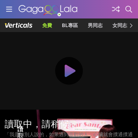
免費
BL專區
男同志
女同志
讀取中，請稍候
「我是聽別⼈說的，如果遇到喜歡的⼈，⼼臟就會撲通撲通