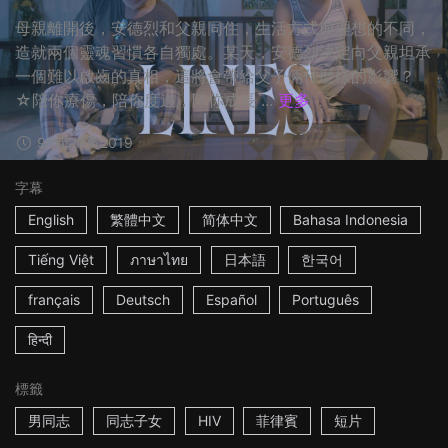
母親離開後，安德烈和父親同住，生活方式與理想的不同，
造就兩個靈魂習慣各自獨處。某天，安德烈決定向父親坦承
一個難以啟齒的真相，這將會帶給父子倆什麼樣的影響？
☆陪你療傷，陪你度過，陪你成長 ...
更多
9m
菲律賓
2019
字幕
English
繁體中文
简体中文
Bahasa Indonesia
Tiếng Việt
ภาษาไทย
日本語
한국어
français
Deutsch
Español
Português
हिन्दी
標籤
男同志
同志子女
HIV
菲律賓
短片