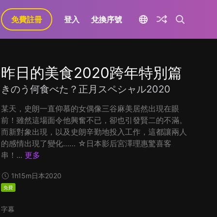
免費註冊
登入
兌換序號
昨日的美食2020跨年特別篇
きのう何食べた？正月スペシャル2020
某天，史朗一直仰慕的女偶像三谷麻美居然出現在眼
前！雖然這場面令他興奮不已，卻也引發賢二的不滿。
而新對象出現，以及史朗辛勤地投入工作，這都讓兩人
的感情出現了變化…… ☆日本影后宮澤理惠驚喜客
串！...
更多
1h15m
日本
2020
免費
字幕