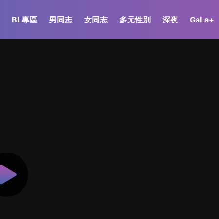
BL專區
男同志
女同志
多元性別
深夜
GaLa+