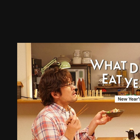
預告
劇照
推薦影片
劇情介紹