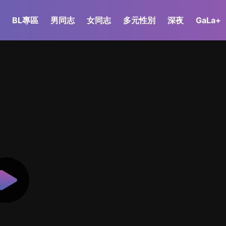
BL專區
男同志
女同志
多元性別
深夜
GaLa+