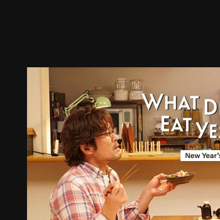
預告
劇照
推薦影片
劇情介紹