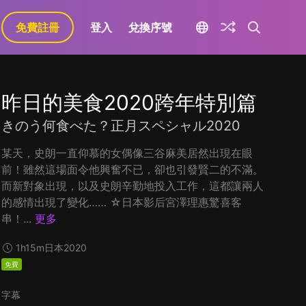
免費註冊
登入
兌換序號
昨日的美食2020跨年特別篇
きのう何食べた？正月スペシャル2020
某天，史朗一直仰慕的女偶像三谷麻美居然出現在眼
前！雖然這場面令他興奮不已，卻也引發賢二的不滿。
而新對象出現，以及史朗辛勤地投入工作，這都讓兩人
的感情出現了變化…… ☆日本影后宮澤理惠驚喜客
串！...
更多
1h15m
日本
2020
免費
字幕