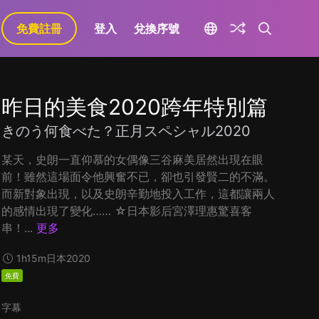
免費註冊
登入
兌換序號
昨日的美食2020跨年特別篇
きのう何食べた？正月スペシャル2020
某天，史朗一直仰慕的女偶像三谷麻美居然出現在眼
前！雖然這場面令他興奮不已，卻也引發賢二的不滿。
而新對象出現，以及史朗辛勤地投入工作，這都讓兩人
的感情出現了變化…… ☆日本影后宮澤理惠驚喜客
串！...
更多
1h15m
日本
2020
免費
字幕