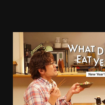
預告
劇照
推薦影片
劇情介紹