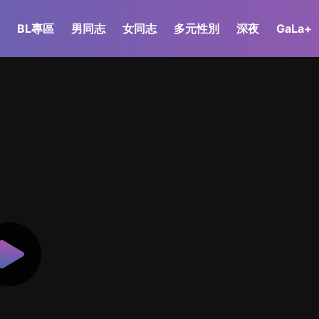
BL專區
男同志
女同志
多元性別
深夜
GaLa+