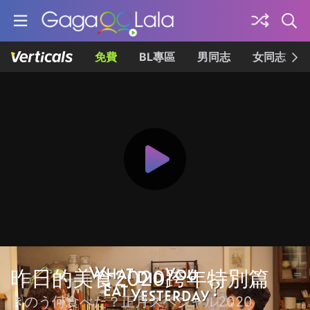
免費
BL專區
男同志
女同志
昨日的美食2020跨年特別篇
きのう何食べた？正月スペシャル2020