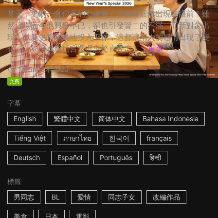
某天，史朗一直仰慕的女偶像三谷麻美居然出現在眼前！雖
然這場面令他興奮不已，卻也引發賢二的不滿。而新對象出
現，以及史朗辛勤地投入工作，這都讓兩人的感情出現了變
化…… ☆日本影后宮澤理惠驚喜客串！...
更多
1h15m
日本
2020
免費
字幕
English
繁體中文
简体中文
Bahasa Indonesia
Tiếng Việt
ภาษาไทย
한국어
français
Deutsch
Español
Português
हिन्दी
標籤
男同志
BL
愛情
同志子女
改編作品
美食
日本
電影