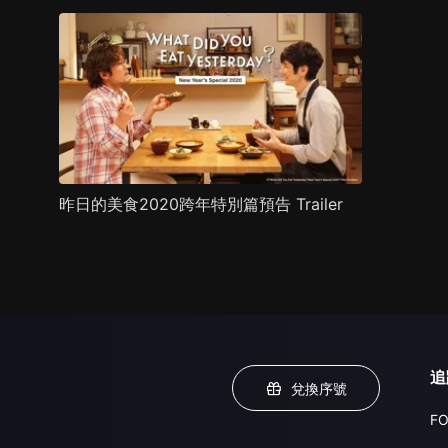
昨日的美食2020跨年特別篇預告 Trailer
追
兌換序號
FO