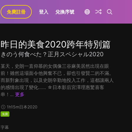
免費註冊
登入
兌換序號
昨日的美食2020跨年特別篇
きのう何食べた？正月スペシャル2020
某天，史朗一直仰慕的女偶像三谷麻美居然出現在眼
前！雖然這場面令他興奮不已，卻也引發賢二的不滿。
而新對象出現，以及史朗辛勤地投入工作，這都讓兩人
的感情出現了變化…… ☆日本影后宮澤理惠驚喜客
串！...
更多
1h15m
日本
2020
免費
字幕