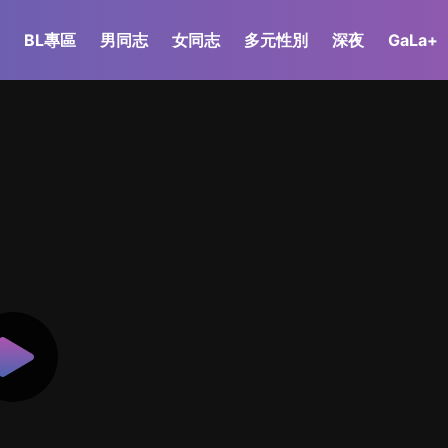
BL專區
男同志
女同志
多元性別
深夜
GaLa+