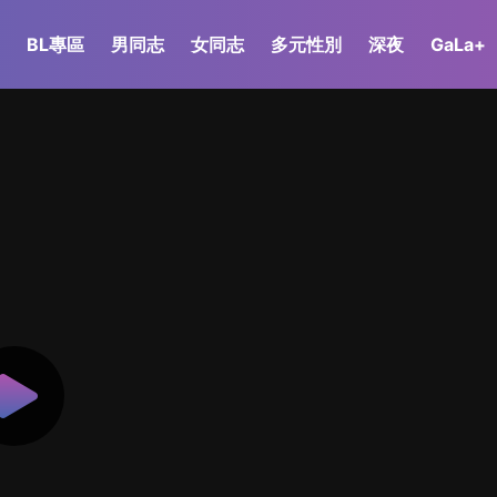
BL專區
男同志
女同志
多元性別
深夜
GaLa+