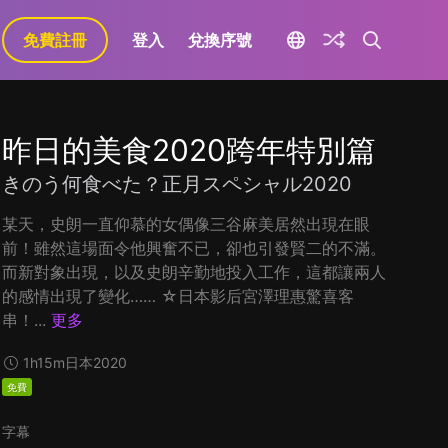
免費註冊
登入
兌換序號
昨日的美食2020跨年特別篇
きのう何食べた？正月スペシャル2020
某天，史朗一直仰慕的女偶像三谷麻美居然出現在眼
前！雖然這場面令他興奮不已，卻也引發賢二的不滿。
而新對象出現，以及史朗辛勤地投入工作，這都讓兩人
的感情出現了變化…… ☆日本影后宮澤理惠驚喜客
串！...
更多
1h15m
日本
2020
免費
字幕