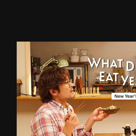
預告
劇照
推薦影片
劇情介紹