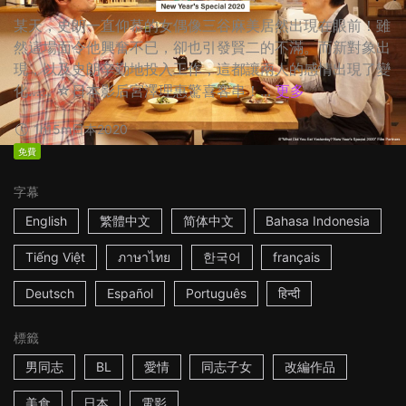
某天，史朗一直仰慕的女偶像三谷麻美居然出現在眼前！雖
然這場面令他興奮不已，卻也引發賢二的不滿。而新對象出
現，以及史朗辛勤地投入工作，這都讓兩人的感情出現了變
化…… ☆日本影后宮澤理惠驚喜客串！...
更多
1h15m
日本
2020
免費
字幕
English
繁體中文
简体中文
Bahasa Indonesia
Tiếng Việt
ภาษาไทย
한국어
français
Deutsch
Español
Português
हिन्दी
標籤
男同志
BL
愛情
同志子女
改編作品
美食
日本
電影