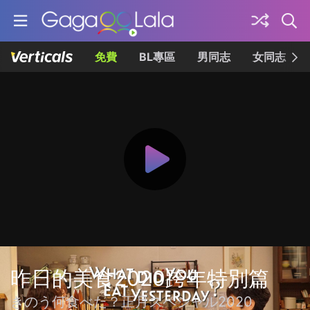
免費
BL專區
男同志
女同志
昨日的美食2020跨年特別篇
きのう何食べた？正月スペシャル2020