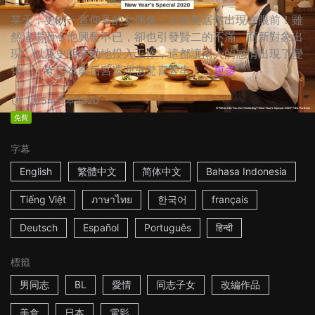
某天，史朗一直仰慕的女偶像三谷麻美居然出現在眼前！雖
然這場面令他興奮不已，卻也引發賢二的不滿。而新對象出
現，以及史朗辛勤地投入工作，這都讓兩人的感情出現了變
化…… ☆日本影后宮澤理惠驚喜客串！...
更多
1h15m
日本
2020
免費
字幕
English
繁體中文
简体中文
Bahasa Indonesia
Tiếng Việt
ภาษาไทย
한국어
français
Deutsch
Español
Português
हिन्दी
標籤
男同志
BL
愛情
同志子女
改編作品
美食
日本
電影