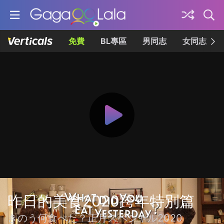
免費
BL專區
男同志
女同志
昨日的美食2020跨年特別篇
きのう何食べた？正月スペシャル2020