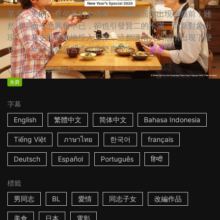
某天，史朗一直仰慕的女偶像三谷麻美居然出現在眼前！雖
然這場面令他興奮不已，卻也引發賢二的不滿。而新對象出
現，以及史朗辛勤地投入工作，這都讓兩人的感情出現了變
化…… ☆日本影后宮澤理惠驚喜客串！...
更多
1h15m
日本
2020
免費
字幕
English
繁體中文
简体中文
Bahasa Indonesia
Tiếng Việt
ภาษาไทย
한국어
français
Deutsch
Español
Português
हिन्दी
標籤
男同志
BL
愛情
同志子女
改編作品
美食
日本
電影