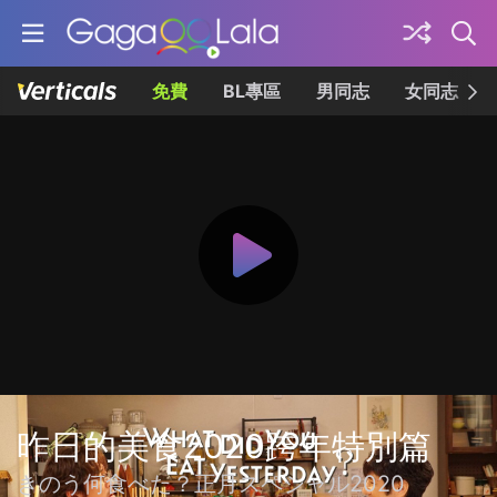
免費
BL專區
男同志
女同志
昨日的美食2020跨年特別篇
きのう何食べた？正月スペシャル2020