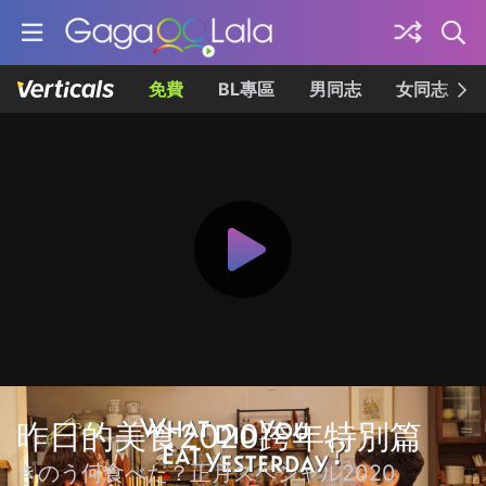
免費
BL專區
男同志
女同志
昨日的美食2020跨年特別篇
きのう何食べた？正月スペシャル2020