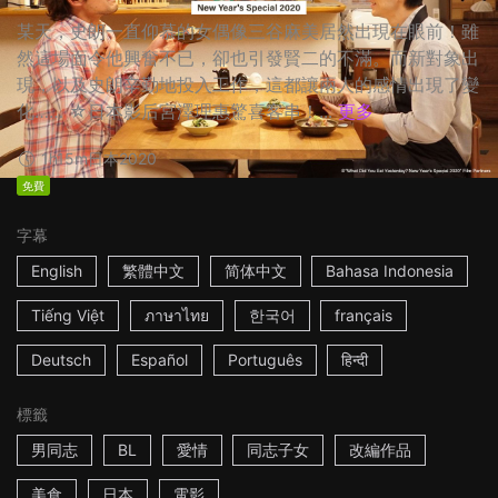
某天，史朗一直仰慕的女偶像三谷麻美居然出現在眼前！雖
然這場面令他興奮不已，卻也引發賢二的不滿。而新對象出
現，以及史朗辛勤地投入工作，這都讓兩人的感情出現了變
化…… ☆日本影后宮澤理惠驚喜客串！...
更多
1h15m
日本
2020
免費
字幕
English
繁體中文
简体中文
Bahasa Indonesia
Tiếng Việt
ภาษาไทย
한국어
français
Deutsch
Español
Português
हिन्दी
標籤
男同志
BL
愛情
同志子女
改編作品
美食
日本
電影