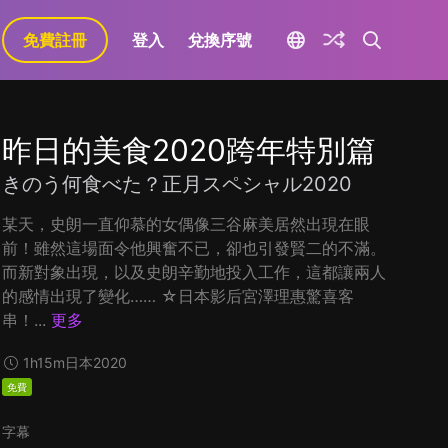
免費註冊
登入
兌換序號
昨日的美食2020跨年特別篇
きのう何食べた？正月スペシャル2020
某天，史朗一直仰慕的女偶像三谷麻美居然出現在眼
前！雖然這場面令他興奮不已，卻也引發賢二的不滿。
而新對象出現，以及史朗辛勤地投入工作，這都讓兩人
的感情出現了變化…… ☆日本影后宮澤理惠驚喜客
串！...
更多
1h15m
日本
2020
免費
字幕