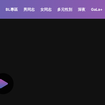
BL專區
男同志
女同志
多元性別
深夜
GaLa+