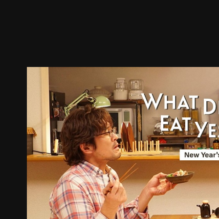
預告
劇照
推薦影片
劇情介紹