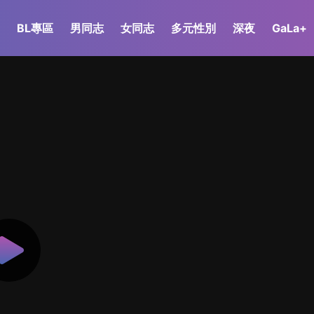
BL專區
男同志
女同志
多元性別
深夜
GaLa+