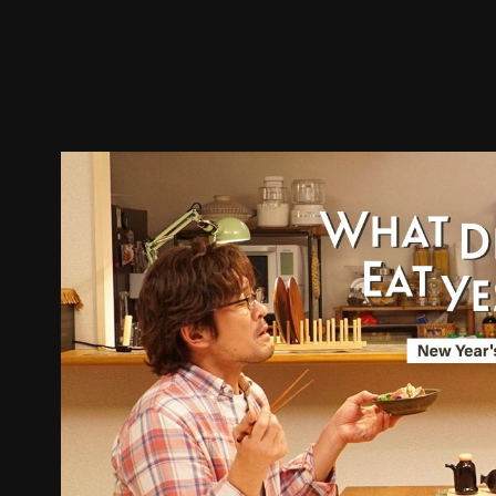
預告
劇照
推薦影片
劇情介紹