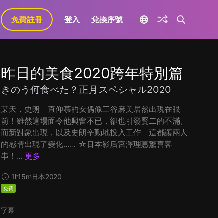
免費註冊
登入
兌換序號
昨日的美食2020跨年特別篇
きのう何食べた？正月スペシャル2020
某天，史朗一直仰慕的女偶像三谷麻美居然出現在眼
前！雖然這場面令他興奮不已，卻也引發賢二的不滿。
而新對象出現，以及史朗辛勤地投入工作，這都讓兩人
的感情出現了變化…… ☆日本影后宮澤理惠驚喜客
串！...
更多
1h15m
日本
2020
免費
字幕