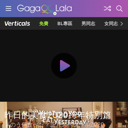
免費
BL專區
男同志
女同志
昨日的美食2020跨年特別篇
きのう何食べた？正月スペシャル2020