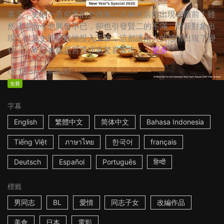
某天，史朗一直仰慕的女偶像三谷麻美居然出現在眼前！雖
然這場面令他興奮不已，卻也引發賢二的不滿。而新對象出
現，以及史朗辛勤地投入工作，這都讓兩人的感情出現了變
化…… ☆日本影后宮澤理惠驚喜客串！...
更多
1h15m
日本
2020
免費
字幕
English
繁體中文
简体中文
Bahasa Indonesia
Tiếng Việt
ภาษาไทย
한국어
français
Deutsch
Español
Português
हिन्दी
標籤
男同志
BL
愛情
同志子女
改編作品
美食
日本
電影