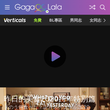
免費
BL專區
男同志
女同志
昨日的美食2020跨年特別篇
きのう何食べた？正月スペシャル2020