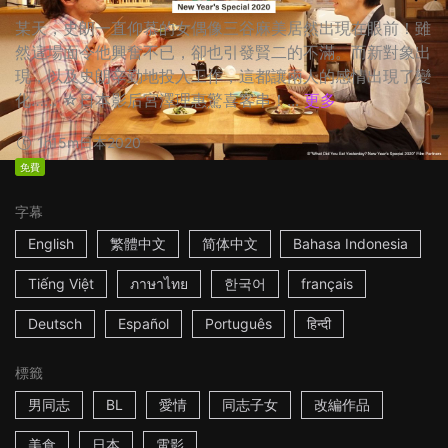
某天，史朗一直仰慕的女偶像三谷麻美居然出現在眼前！雖
然這場面令他興奮不已，卻也引發賢二的不滿。而新對象出
現，以及史朗辛勤地投入工作，這都讓兩人的感情出現了變
化…… ☆日本影后宮澤理惠驚喜客串！...
更多
1h15m
日本
2020
免費
字幕
English
繁體中文
简体中文
Bahasa Indonesia
Tiếng Việt
ภาษาไทย
한국어
français
Deutsch
Español
Português
हिन्दी
標籤
男同志
BL
愛情
同志子女
改編作品
美食
日本
電影