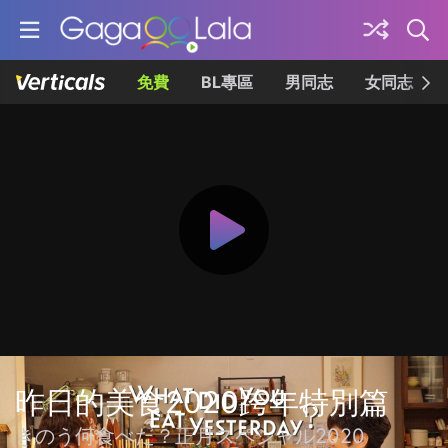
免費
BL專區
男同志
女同志
昨日的美食2020跨年特別篇
きのう何食べた？正月スペシャル2020