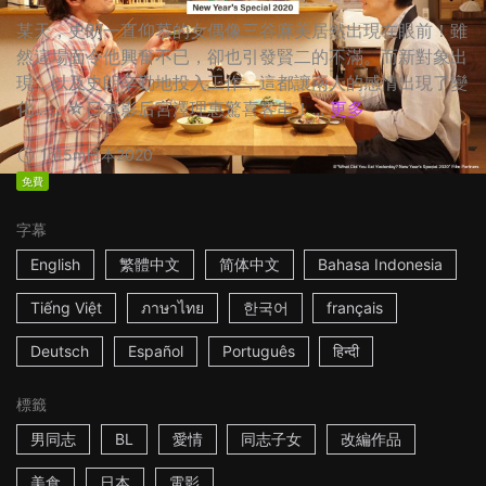
某天，史朗一直仰慕的女偶像三谷麻美居然出現在眼前！雖
然這場面令他興奮不已，卻也引發賢二的不滿。而新對象出
現，以及史朗辛勤地投入工作，這都讓兩人的感情出現了變
化…… ☆日本影后宮澤理惠驚喜客串！...
更多
1h15m
日本
2020
免費
字幕
English
繁體中文
简体中文
Bahasa Indonesia
Tiếng Việt
ภาษาไทย
한국어
français
Deutsch
Español
Português
हिन्दी
標籤
男同志
BL
愛情
同志子女
改編作品
美食
日本
電影