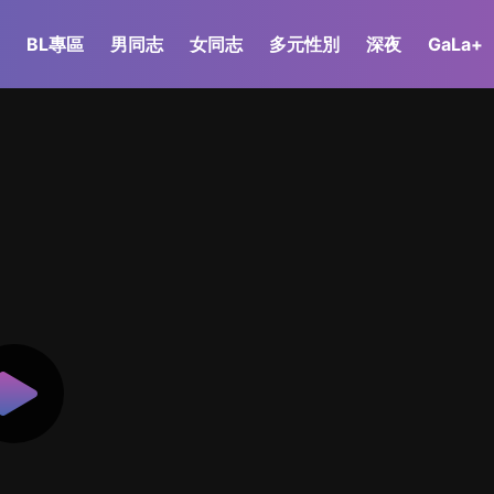
BL專區
男同志
女同志
多元性別
深夜
GaLa+