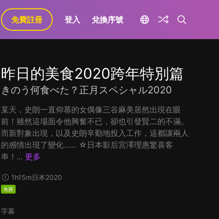
免費註冊
登入
兌換序號
昨日的美食2020跨年特別篇
きのう何食べた？正月スペシャル2020
某天，史朗一直仰慕的女偶像三谷麻美居然出現在眼
前！雖然這場面令他興奮不已，卻也引發賢二的不滿。
而新對象出現，以及史朗辛勤地投入工作，這都讓兩人
的感情出現了變化…… ☆日本影后宮澤理惠驚喜客
串！...
更多
1h15m
日本
2020
免費
字幕