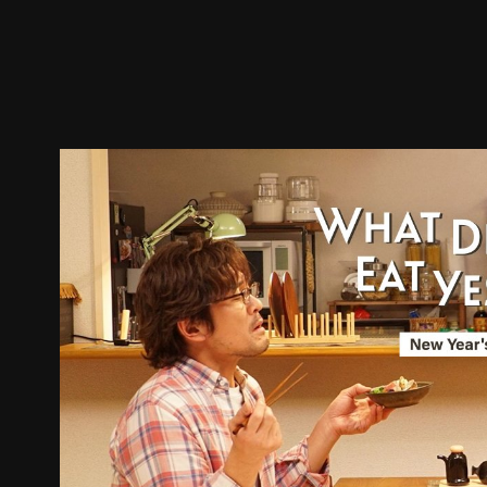
預告
劇照
推薦影片
劇情介紹