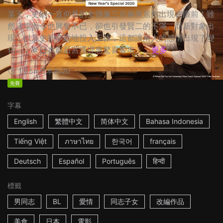
某天，史朗一直仰慕的女偶像三谷麻美居然出現在眼前！雖
然這場面令他興奮不已，卻也引發賢二的不滿。而新對象出
現，以及史朗辛勤地投入工作，這都讓兩人的感情出現了變
化…… ☆日本影后宮澤理惠驚喜客串！...
更多
1h15m
日本
2020
免費
字幕
English
繁體中文
简体中文
Bahasa Indonesia
Tiếng Việt
ภาษาไทย
한국어
français
Deutsch
Español
Português
हिन्दी
標籤
男同志
BL
愛情
同志子女
改編作品
美食
日本
電影