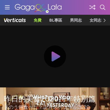
免費
BL專區
男同志
女同志
昨日的美食2020跨年特別篇
きのう何食べた？正月スペシャル2020