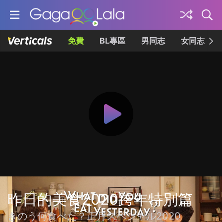
免費
BL專區
男同志
女同志
昨日的美食2020跨年特別篇
きのう何食べた？正月スペシャル2020