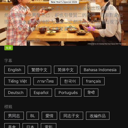
某天，史朗一直仰慕的女偶像三谷麻美居然出現在眼前！雖
然這場面令他興奮不已，卻也引發賢二的不滿。而新對象出
現，以及史朗辛勤地投入工作，這都讓兩人的感情出現了變
化…… ☆日本影后宮澤理惠驚喜客串！...
更多
1h15m
日本
2020
免費
字幕
English
繁體中文
简体中文
Bahasa Indonesia
Tiếng Việt
ภาษาไทย
한국어
français
Deutsch
Español
Português
हिन्दी
標籤
男同志
BL
愛情
同志子女
改編作品
美食
日本
電影