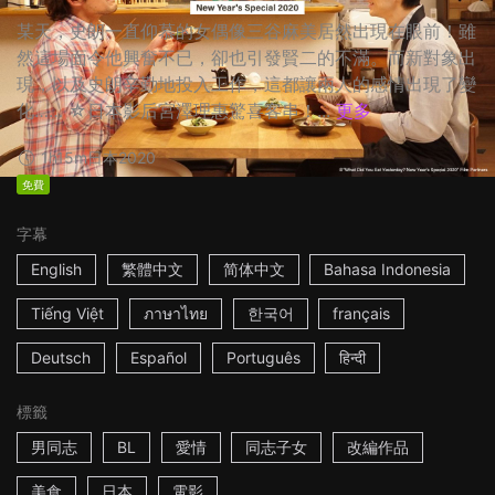
某天，史朗一直仰慕的女偶像三谷麻美居然出現在眼前！雖
然這場面令他興奮不已，卻也引發賢二的不滿。而新對象出
現，以及史朗辛勤地投入工作，這都讓兩人的感情出現了變
化…… ☆日本影后宮澤理惠驚喜客串！...
更多
1h15m
日本
2020
免費
字幕
English
繁體中文
简体中文
Bahasa Indonesia
Tiếng Việt
ภาษาไทย
한국어
français
Deutsch
Español
Português
हिन्दी
標籤
男同志
BL
愛情
同志子女
改編作品
美食
日本
電影