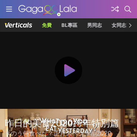
免費
BL專區
男同志
女同志
昨日的美食2020跨年特別篇
きのう何食べた？正月スペシャル2020