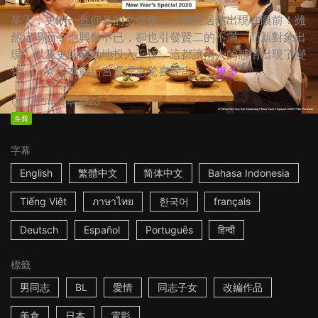
某天，史朗一直仰慕的女偶像三谷麻美居然出現在眼前！雖
然這場面令他興奮不已，卻也引發賢二的不滿。而新對象出
現，以及史朗辛勤地投入工作，這都讓兩人的感情出現了變
化…… ☆日本影后宮澤理惠驚喜客串！...
更多
1h15m
日本
2020
免費
字幕
English
繁體中文
简体中文
Bahasa Indonesia
Tiếng Việt
ภาษาไทย
한국어
français
Deutsch
Español
Português
हिन्दी
標籤
男同志
BL
愛情
同志子女
改編作品
美食
日本
電影