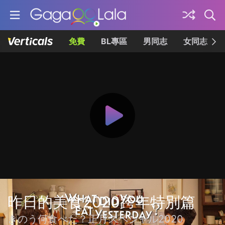
免費
BL專區
男同志
女同志
昨日的美食2020跨年特別篇
きのう何食べた？正月スペシャル2020