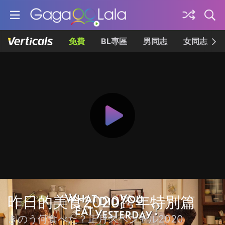
免費
BL專區
男同志
女同志
昨日的美食2020跨年特別篇
きのう何食べた？正月スペシャル2020