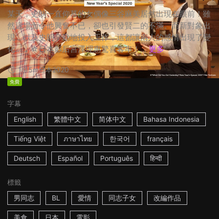
某天，史朗一直仰慕的女偶像三谷麻美居然出現在眼前！雖
然這場面令他興奮不已，卻也引發賢二的不滿。而新對象出
現，以及史朗辛勤地投入工作，這都讓兩人的感情出現了變
化…… ☆日本影后宮澤理惠驚喜客串！...
更多
1h15m
日本
2020
免費
字幕
English
繁體中文
简体中文
Bahasa Indonesia
Tiếng Việt
ภาษาไทย
한국어
français
Deutsch
Español
Português
हिन्दी
標籤
男同志
BL
愛情
同志子女
改編作品
美食
日本
電影