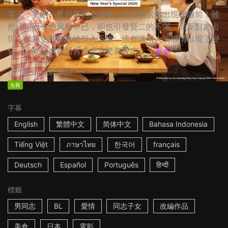
某天，史朗一直仰慕的女偶像三谷麻美居然出現在眼前！雖
然這場面令他興奮不已，卻也引發賢二的不滿。而新對象出
現，以及史朗辛勤地投入工作，這都讓兩人的感情出現了變
化…… ☆日本影后宮澤理惠驚喜客串！...
更多
1h15m
日本
2020
免費
字幕
English
繁體中文
简体中文
Bahasa Indonesia
Tiếng Việt
ภาษาไทย
한국어
français
Deutsch
Español
Português
हिन्दी
標籤
男同志
BL
愛情
同志子女
改編作品
美食
日本
電影