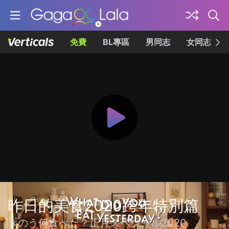
免費
BL專區
男同志
女同志
昨日的美食2020跨年特別篇
きのう何食べた？正月スペシャル2020