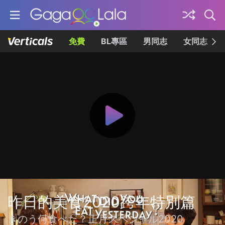
免費
BL專區
男同志
女同志
昨日的美食2020跨年特別篇
きのう何食べた？正月スペシャル2020