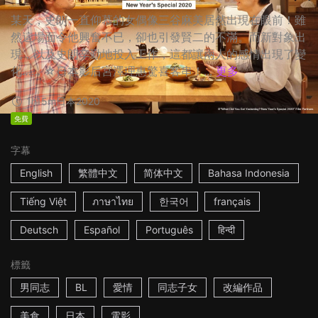
某天，史朗一直仰慕的女偶像三谷麻美居然出現在眼前！雖
然這場面令他興奮不已，卻也引發賢二的不滿。而新對象出
現，以及史朗辛勤地投入工作，這都讓兩人的感情出現了變
化…… ☆日本影后宮澤理惠驚喜客串！...
更多
1h15m
日本
2020
免費
字幕
English
繁體中文
简体中文
Bahasa Indonesia
Tiếng Việt
ภาษาไทย
한국어
français
Deutsch
Español
Português
हिन्दी
標籤
男同志
BL
愛情
同志子女
改編作品
美食
日本
電影