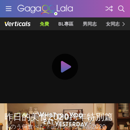
免費
BL專區
男同志
女同志
昨日的美食2020跨年特別篇
きのう何食べた？正月スペシャル2020