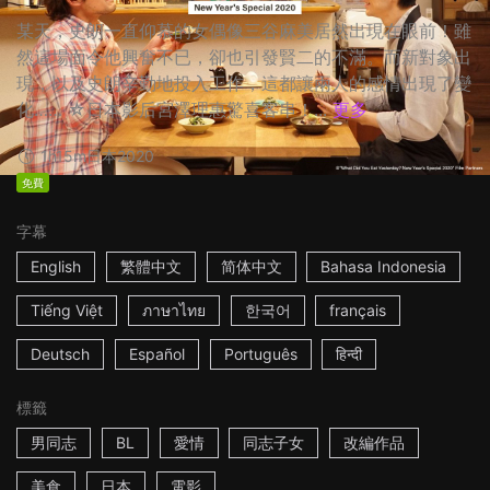
某天，史朗一直仰慕的女偶像三谷麻美居然出現在眼前！雖
然這場面令他興奮不已，卻也引發賢二的不滿。而新對象出
現，以及史朗辛勤地投入工作，這都讓兩人的感情出現了變
化…… ☆日本影后宮澤理惠驚喜客串！...
更多
1h15m
日本
2020
免費
字幕
English
繁體中文
简体中文
Bahasa Indonesia
Tiếng Việt
ภาษาไทย
한국어
français
Deutsch
Español
Português
हिन्दी
標籤
男同志
BL
愛情
同志子女
改編作品
美食
日本
電影