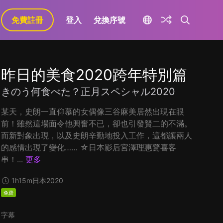
免費註冊
登入
兌換序號
昨日的美食2020跨年特別篇
きのう何食べた？正月スペシャル2020
某天，史朗一直仰慕的女偶像三谷麻美居然出現在眼
前！雖然這場面令他興奮不已，卻也引發賢二的不滿。
而新對象出現，以及史朗辛勤地投入工作，這都讓兩人
的感情出現了變化…… ☆日本影后宮澤理惠驚喜客
串！...
更多
1h15m
日本
2020
免費
字幕