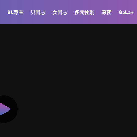
BL專區
男同志
女同志
多元性別
深夜
GaLa+