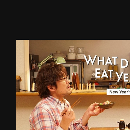
預告
劇照
推薦影片
劇情介紹