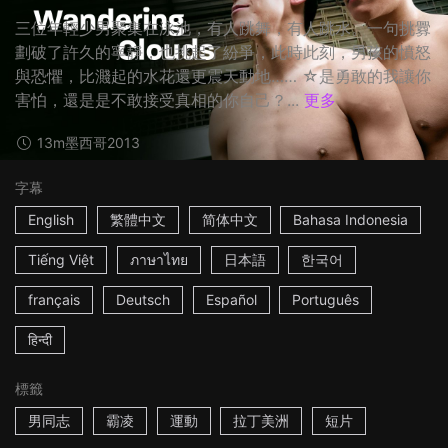
三位年輕少男聚集在泳池，有人跳舞，有人跳水。一句挑釁
劃破了許久的寧靜，也挑起了紛爭，此時此刻，男孩的憤怒
與恐懼，比濺起的水花還更震天動地…… ☆是勇敢的我讓你
害怕，還是是不敢接受真相的你自己？...
更多
13m
墨西哥
2013
字幕
English
繁體中文
简体中文
Bahasa Indonesia
Tiếng Việt
ภาษาไทย
日本語
한국어
français
Deutsch
Español
Português
हिन्दी
標籤
男同志
霸凌
運動
拉丁美洲
短片