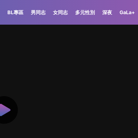
BL專區
男同志
女同志
多元性別
深夜
GaLa+