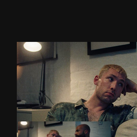
預告
劇照
推薦影片
劇情介紹