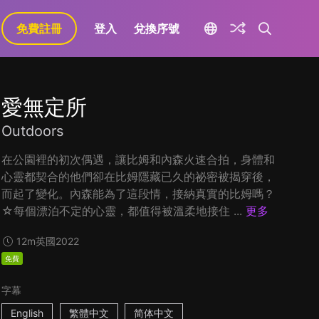
免費註冊
登入
兌換序號
愛無定所
Outdoors
在公園裡的初次偶遇，讓比姆和內森火速合拍，身體和
心靈都契合的他們卻在比姆隱藏已久的祕密被揭穿後，
而起了變化。內森能為了這段情，接納真實的比姆嗎？
☆每個漂泊不定的心靈，都值得被溫柔地接住 ...
更多
12m
英國
2022
免費
字幕
English
繁體中文
简体中文