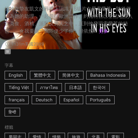
約翰在摯友凱文的葬禮上認識了B級片女星索蘭芝，隨後便
成為她的助理，一起前往歐洲工作。約翰將自己全然地投入
在美食、酒精、派對及男人之中，直到他發現索蘭芝的秘
密…… ☆我要過一個即使少了你，但依然...
更多
1h31m
美國
2009
限
字幕
English
繁體中文
简体中文
Bahasa Indonesia
Tiếng Việt
ภาษาไทย
日本語
한국어
français
Deutsch
Español
Português
हिन्दी
標籤
男同志
愛情
情慾
旅遊
北美
電影