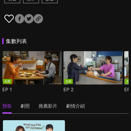
集數列表
免費
免費
免
EP
1
EP
2
E
預告
劇照
推薦影片
劇情介紹