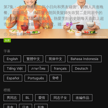
第7集： 史朗帶著賢二與小日向和男友碰面，四個人共進晚
餐。 影集簡介： 律師筧史朗與美髮師矢吹賢二是同居中的
同志情侶，為了儲備養老金，熱愛烹飪的史朗每天喜歡上超
市搶便宜，更會嚴格控管餐費。雖...
更多
30m
日本
2019
免費
字幕
English
繁體中文
简体中文
Bahasa Indonesia
Tiếng Việt
ภาษาไทย
français
Deutsch
Español
Português
हिन्दी
標籤
男同志
BL
愛情
同志子女
改編作品
美食
日本
影集