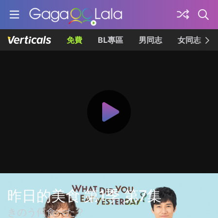
免費
BL專區
男同志
女同志
昨日的美食 第1季 第7集
きのう何食べた？