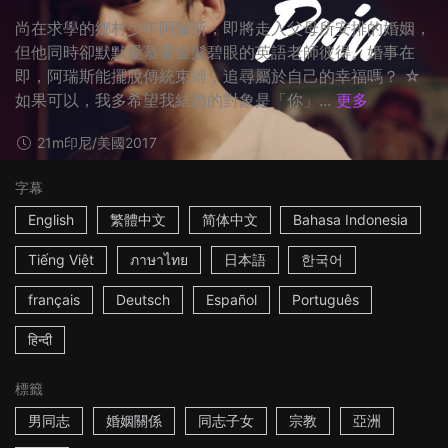
尚在求學的鄉村少年阿瑞斯，即將走入父母所安排的婚姻，
但他同時卻默默愛慕著金髮碧眼的英語老師彼得。婚事在
即，阿瑞斯能擺脫傳統束縛，追尋屬於自己的幸福嗎？ ☆
如果可以，我多希望我結婚的對象是「你」...
更多
21m
印尼/美國
2017
字幕
English
繁體中文
简体中文
Bahasa Indonesia
Tiếng Việt
ภาษาไทย
日本語
한국어
français
Deutsch
Español
Português
हिन्दी
標籤
男同志
婚姻關係
同志子女
宗教
亞洲