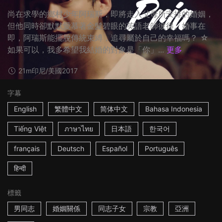
尚在求學的鄉村少年阿瑞斯，即將走入父母所安排的婚姻，
但他同時卻默默愛慕著金髮碧眼的英語老師彼得。婚事在
即，阿瑞斯能擺脫傳統束縛，追尋屬於自己的幸福嗎？ ☆
如果可以，我多希望我結婚的對象是「你」...
更多
21m
印尼/美國
2017
字幕
English
繁體中文
简体中文
Bahasa Indonesia
Tiếng Việt
ภาษาไทย
日本語
한국어
français
Deutsch
Español
Português
हिन्दी
標籤
男同志
婚姻關係
同志子女
宗教
亞洲