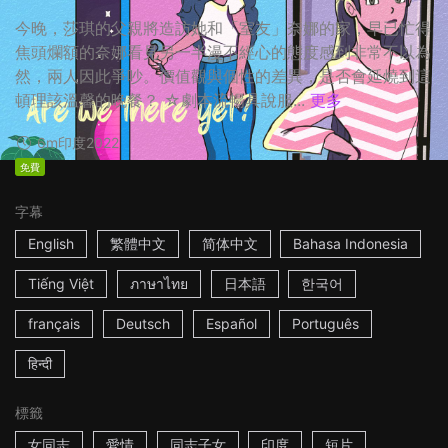
今晚，莎琪的父親將造訪她和「室友」奈娜的家，早已忙得
焦頭爛額的奈娜看見另一半漫不經心的態度感到非常不以為
然，兩人因此爭吵。價值觀與個性的差異，是否會延燒到這
頓理該溫馨的晚餐？ ☆劇本流暢具說服...
更多
6m
印度
2022
免費
字幕
English
繁體中文
简体中文
Bahasa Indonesia
Tiếng Việt
ภาษาไทย
日本語
한국어
français
Deutsch
Español
Português
हिन्दी
標籤
女同志
愛情
同志子女
印度
短片