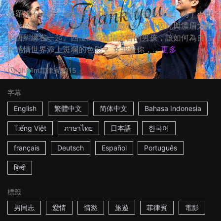
保羅誰不喜歡，偏偏迷上好友艾文的男朋友瑞德。為了不再
執著於這段單戀，保羅前往暹粒散心，卻也因此與濃眉大眼
的唐糾纏在一起。四位深陷愛情之苦的男孩，該如何為自己
的感情世界添上斑斕的色彩？ ☆我愛你，...
更多
1h51m
菲律賓
2015
字幕
English
繁體中文
简体中文
Bahasa Indonesia
Tiếng Việt
ภาษาไทย
日本語
한국어
français
Deutsch
Español
Português
हिन्दी
標籤
男同志
愛情
情慾
旅遊
菲律賓
電影