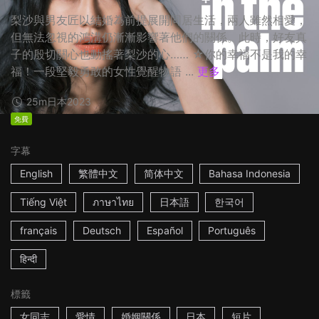
梨沙與男友匠以結婚為前提展開同居生活，兩人雖然相愛，
但無法忽視的鴻溝仍漸漸影響著他們的關係。此時，好友真
子的殷切關心也動搖著梨沙的心…… ☆你的幸福不是我的幸
福！一段堅毅勇敢的女性覺醒物語 ...
更多
25m
日本
2023
免費
字幕
English
繁體中文
简体中文
Bahasa Indonesia
Tiếng Việt
ภาษาไทย
日本語
한국어
français
Deutsch
Español
Português
हिन्दी
標籤
女同志
愛情
婚姻關係
日本
短片