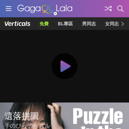
免費
BL專區
男同志
女同志
遺落拼圖
手のひらのパズル