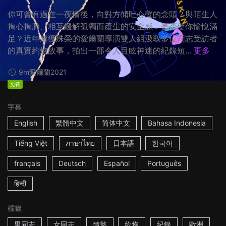
你可曾有過在一夜情後，向對方傾吐心聲的念頭？與陌生人
掏心掏肺、相互緩解孤獨而產生的安全感，是否使你愉悅滿
足？近年屢獲殊榮的愛爾蘭導演雙人組汲取多位同志受訪者
的真實約炮故事，拍出一部令人目眩神迷的紀錄短...
更多
9m
愛爾蘭
2021
免費
字幕
English
繁體中文
简体中文
Bahasa Indonesia
Tiếng Việt
ภาษาไทย
日本語
한국어
français
Deutsch
Español
Português
हिन्दी
標籤
男同志
女同志
情慾
約炮
紀錄
歐洲