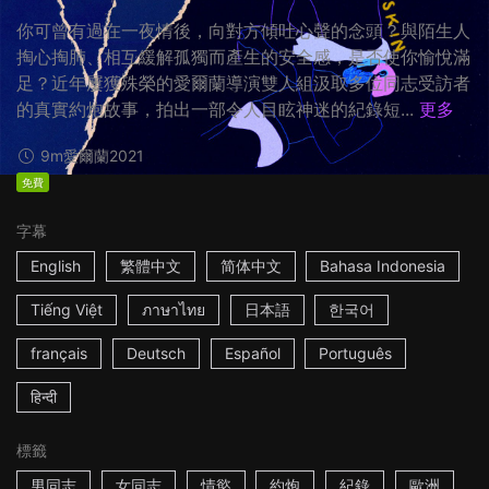
你可曾有過在一夜情後，向對方傾吐心聲的念頭？與陌生人
掏心掏肺、相互緩解孤獨而產生的安全感，是否使你愉悅滿
足？近年屢獲殊榮的愛爾蘭導演雙人組汲取多位同志受訪者
的真實約炮故事，拍出一部令人目眩神迷的紀錄短...
更多
9m
愛爾蘭
2021
免費
字幕
English
繁體中文
简体中文
Bahasa Indonesia
Tiếng Việt
ภาษาไทย
日本語
한국어
français
Deutsch
Español
Português
हिन्दी
標籤
男同志
女同志
情慾
約炮
紀錄
歐洲