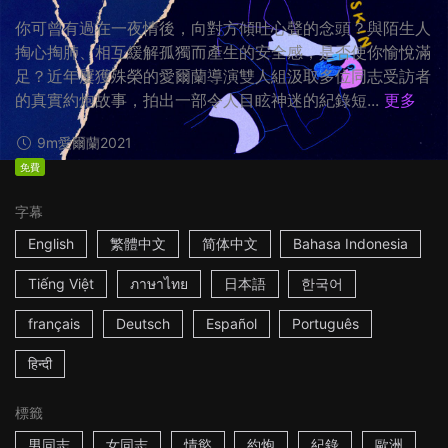
你可曾有過在一夜情後，向對方傾吐心聲的念頭？與陌生人
掏心掏肺、相互緩解孤獨而產生的安全感，是否使你愉悅滿
足？近年屢獲殊榮的愛爾蘭導演雙人組汲取多位同志受訪者
的真實約炮故事，拍出一部令人目眩神迷的紀錄短...
更多
9m
愛爾蘭
2021
免費
字幕
English
繁體中文
简体中文
Bahasa Indonesia
Tiếng Việt
ภาษาไทย
日本語
한국어
français
Deutsch
Español
Português
हिन्दी
標籤
男同志
女同志
情慾
約炮
紀錄
歐洲