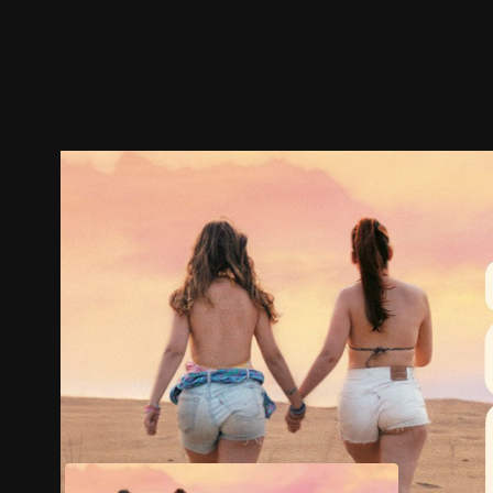
預告
劇照
推薦影片
劇情介紹