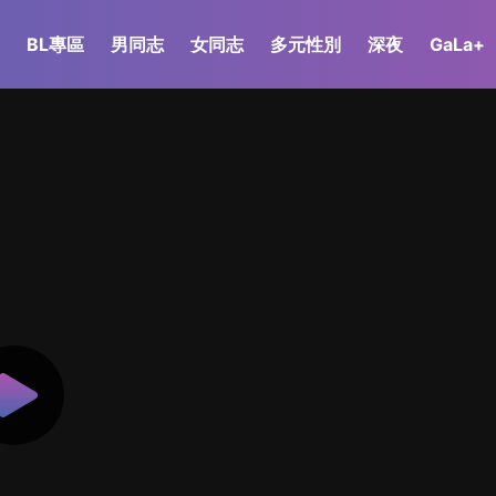
BL專區
男同志
女同志
多元性別
深夜
GaLa+