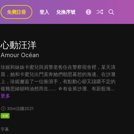
免費註冊
登入
兌換序號
心動汪洋
Amour Océan
珍妮和妹妹卡蜜兒與員警老爸住在警察宿舍裡，某天清
晨，她和卡蜜兒出門直奔她們朝思暮想的海邊。在沙灘
上，珍妮邂逅了一位衝浪手，有點動心卻又躊躇不定的
複雜思緒頓時油然而生…… ☆有金黃沙灘、有蔚藍海...
更多
30m
法國
2021
免費
字幕