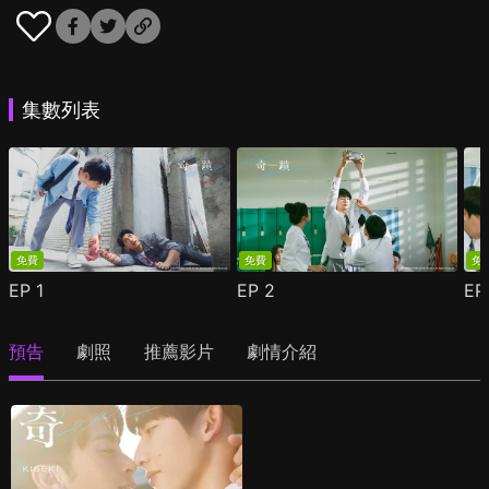
集數列表
免費
免費
免
EP
1
EP
2
E
預告
劇照
推薦影片
劇情介紹