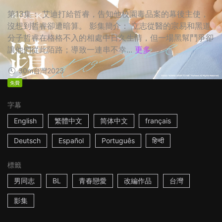
第13集： 艾迪打給哲睿，告知他校園毒品案的幕後主使，
沒想到哲睿卻遭暗算。 影集簡介： 立志從醫的宗易和黑道
分子哲睿在格格不入的相處中日久生情，但一場黑幫鬥爭卻
讓他們從此陌路；導致一連串不幸...
更多
30m
台灣
2023
免費
字幕
English
繁體中文
简体中文
français
Deutsch
Español
Português
हिन्दी
標籤
男同志
BL
青春戀愛
改編作品
台灣
影集