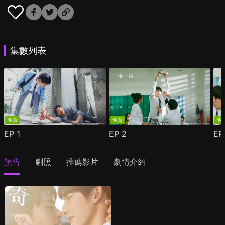
集數列表
免費
免費
免
EP
1
EP
2
E
預告
劇照
推薦影片
劇情介紹