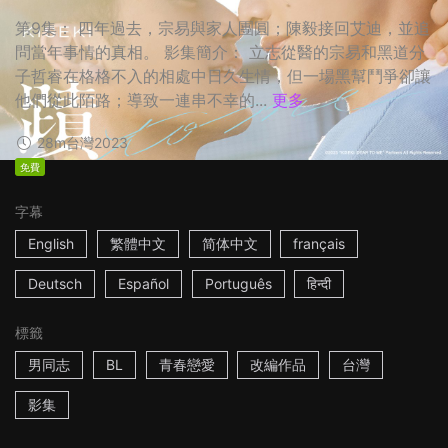
第9集： 四年過去，宗易與家人團圓；陳毅接回艾迪，並追
問當年事情的真相。 影集簡介： 立志從醫的宗易和黑道分
子哲睿在格格不入的相處中日久生情，但一場黑幫鬥爭卻讓
他們從此陌路；導致一連串不幸的...
更多
28m
台灣
2023
免費
字幕
English
繁體中文
简体中文
français
Deutsch
Español
Português
हिन्दी
標籤
男同志
BL
青春戀愛
改編作品
台灣
影集