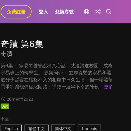
免費註冊
登入
兌換序號
奇蹟 第6集
奇蹟
第6集： 宗易向哲睿說出真心話；艾迪混進校園，成為
宗易班上的轉學生。 影集簡介： 立志從醫的宗易和黑
道分子哲睿在格格不入的相處中日久生情，但一場黑幫
鬥爭卻讓他們從此陌路；導致一連串不幸的陳毅...
更多
26m
台灣
2023
免費
字幕
English
繁體中文
简体中文
français