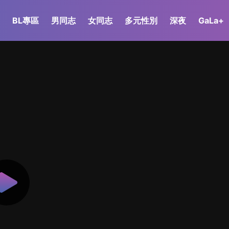
BL專區
男同志
女同志
多元性別
深夜
GaLa+